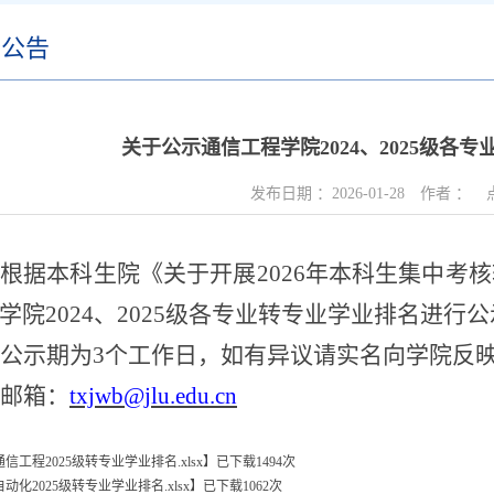
务公告
关于公示通信工程学院2024、2025级各
发布日期 ：
2026-01-28
作者 ：
根据本科生院《关于开展
202
6
年本科生集中考核
学院
202
4
、
202
5
级各专业转专业学业排名进行公
公示期为
3
个工作日，如有异议请实名向学院反
邮箱：
txjwb@jlu.edu.cn
通信工程2025级转专业学业排名.xlsx
】已下载
1494
次
自动化2025级转专业学业排名.xlsx
】已下载
1062
次