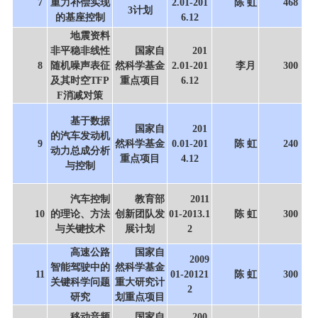
7
重力补偿实现
2.01-201
陈 虹
468
3计划
的基座控制
6.12
地震资料
非平稳非线性
国家自
201
8
随机噪声表征
然科学基金
2.01-201
李月
300
及其时空TFP
重点项目
6.12
F消减对策
基于数据
国家自
201
的汽车发动机
9
然科学基金
0.01-201
陈 虹
240
动力总成分析
重点项目
4.12
与控制
汽车控制
教育部
2011
10
的理论、方法
创新团队发
01-2013.1
陈 虹
300
与关键技术
展计划
2
高速公路
国家自
2009
智能驾驶中的
然科学基金
11
01-20121
陈 虹
300
关键科学问题
重大研究计
2
研究
划重点项目
移动音频
国家自
200