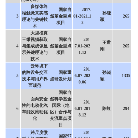
多媒体终
国家自
2017.
端触觉真实感
孙晓
3
然基金重点
01-2021.1
265
理论与关键技
颖
项目
2
术
大规模真
三维视频获取
国家自
201
王世
4
与集成成像显
然基金重点
7.01-202
265
刚
示关键理论与
项目
1.12
技术
云环境下
201
的跨设备交互
国家重
孙晓
5
6.07-202
1335
技术与用户界
点研发计划
颖
0.06
面规范
国家自
面向安全
然科学基金
201
性的电动化汽
国际（地
6
6.01-201
陈虹
294
车能效滚动优
区）合作与
8.12
化
交流重点项
目
跨尺度微
201
国家97