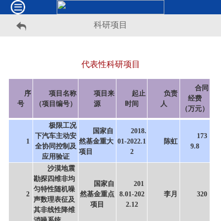
科研项目
代表性科研项目
合同
序
项目名称
项目来
起止
负责
经费
号
（项目编号）
源
时间
人
（万元）
极限工况
国家自
2018.
下汽车主动安
173
1
然基金重大
01-2022.1
陈虹
全协同控制及
9.8
项目
2
应用验证
沙漠地震
勘探四维非均
国家自
201
匀特性随机噪
2
然基金重点
8.01-202
李月
320
声数理表征及
项目
2.12
其非线性降维
消噪系统