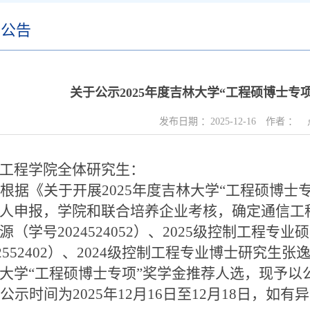
知公告
关于公示2025年度吉林大学“工程硕博士专
发布日期 ：
2025-12-16
作者 ：
工程学院全体研究生：
根据《关于开展
2025
年度吉林大学
“
工程硕博士
人申报，学院和联合培养企业考核，确定通信工
源（学号
2024524052
）、
2025
级控制工程专业硕
2552402
）
、
2024
级控制工程专业博士研究生张
大学
“
工程硕博士专项
”
奖学金推荐人选，现予以
公示时间为
2025
年
12
月
16
日至
12
月
18
日，如有异