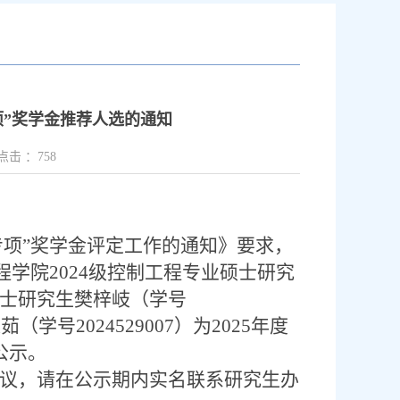
项”奖学金推荐人选的通知
点击 ：
758
专项
”
奖学金评定工作的通知》要求，
程学院
2024
级控制工程专业硕士研究
士研究生樊梓岐（学号
逸茹（学号
2024529007
）
为
2025
年度
公示。
议，请在公示期内实名联系研究生办