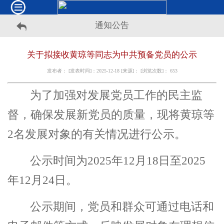
通知公告
关于拟接收黄琼等同志为中共预备党员的公示
发布者： [发表时间]：2025-12-18 [来源]： [浏览次数]：
653
为了加强对发展党员工作的民主监
督，确保发展新党员的质量，现将黄琼等
2
名发展对象的有关情况进行公示。
公示时间为
2025
年
12
月
18
日至
2025
年
12
月
24
日。
公示期间，党员和群众可通过电话和