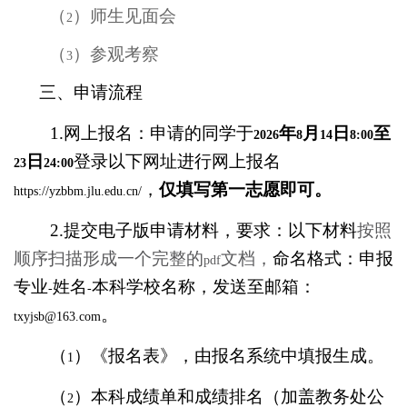
（
）师生见面会
2
（
）参观考察
3
三、申请流程
1.
网上报名：申请的同学于
年
月
日
至
2026
8
14
8:00
日
登录以下网址进行网上报名
23
24:00
，
仅填写第一志愿即可。
https://yzbbm.jlu.edu.cn/
2.
提交电子版申请材料，要求：以下材料
按照
顺序扫描形成一个完整的
文档，
命名格式：申报
pdf
专业
姓名
本科学校名称，发送至邮箱：
-
-
。
txyjsb@163.com
（
）《报名表》，由报名系统中填报生成。
1
（
）本科成绩单和成绩排名（加盖教务处公
2