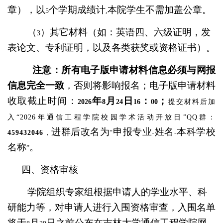
章），以
个学期成绩计
本院学生不需加盖公章。
5
,
（
）其它材料（如：英语四、六级证明，发
3
表论文、专利证明，以及各类获奖或资格证书）。
注意：所有电子版申请材料信息必须与网报
信息完全一致
，否则将影响报名；电子版申请材料
收取截止时间：
年
月
日
：
；
2026
8
24
16
00
提交材料后加
入
“
2026
年通信工程学院校园学术活动开放日
”QQ
群：
进群后改名为
申报专业
姓名
本科学校
459432046
，
“
-
-
名称
。
”
四、资格审核
学院组织专家组根据申请人的学业水平、科
研能力等，对申请人进行入围资格审查，入围名单
将于
月
日之前公布在吉林大学通信工程学院网