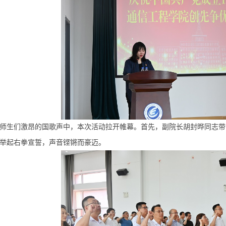
师生们激昂的国歌声中，本次活动拉开帷幕。首先，副院长胡封晔同志带
举起右拳宣誓，声音铿锵而豪迈。