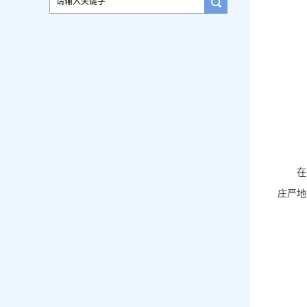
在
庄严地