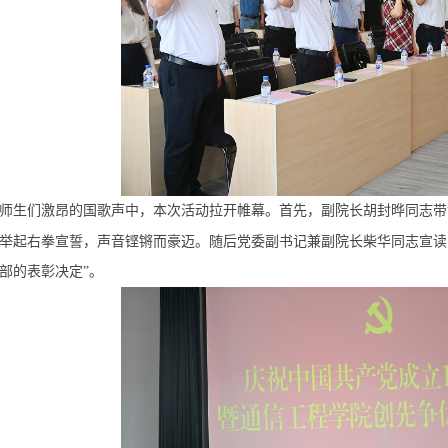
师生们激昂的国歌声中，本次活动拉开帷幕。首先，副院长胡封晔同志带
举起右拳宣誓，声音铿锵而豪迈。随后党委副书记兼副院长柴华同志宣读
部的表彰决定”。