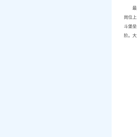
最
岗位上
斗堡垒
阶。大