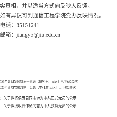
实真相，并以适当方式向反映人反馈。
如有异议可到通信工程学院党办反映情况。
电话：
85151241
邮箱：
jiangyo@jiu.edu.cn
2026年计划发展对象一览表（研究生）.xlsx
】已下载
292
次
2026年计划发展对象一览表（本科生).xlsx
】已下载
298
次
：
关于拟将侯芳君同志转为中共正式党员的公示
：
关于拟接收石伟诚同志为中共预备党员的公示