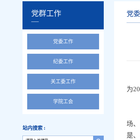
党群工作
党
党委工作
纪委工作
关工委工作
为
20
学院工会
场、
站内搜索 :
是、