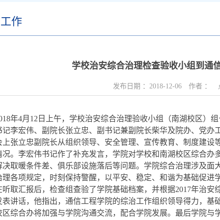
委工作
学校治安综合治理检查验收小组到通
发布日期 ：
2018-12-06
作者 ：
018
年
4
月
12
日上午，学校治安综合治理验收小组（南湖校区）组
书记李宏伟、副院长张立忠、副书记兼副院长柴华及院办、党办
会上张立忠副院长从组织领导、安全管理、宣传教育、制度建设
情况。李宏伟书记作了补充发言，学院对学校和南湖校区综合办
解决取暖条件差、俱乐部设施落后等问题。学院综合治理涉及面
治理各项规定，时刻保持警醒，以平安、稳定、和谐为基础促进
在听取汇报后，检查组查验了学院基础档案，并根据
2017
年治安
发表讲话，他指出，通信工程学院的综治工作组织领导得力，基
校区综合办将加强与学院沟通交流，配合学院发展。最后学院与