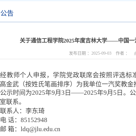
内公告
关于通信工程学院2025年度吉林大学——中国
发布日期 ：
2025-09-03
作者 ：
经教师个人申报，学院
党政联席会按照评选标
高金武（按姓氏笔画排序）为我单位一汽奖教金
公示时间为
2025
年
9
月
3
日——
2025
年
9
月
5
日。公
室联系。
联系人：李东琦
电
话：
85152948
邮
箱：
ldq@jlu.edu.cn