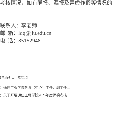
考核情况，如有瞒报、漏报及弄虚作假等情况的
联系人：李老师
邮
箱：
ldq@jlu.edu.cn
电
话：
85152948
件.zip
】已下载
420
次
：
通信工程学院各系（中心）主任、副主任...
：
关于开展通信工程学院2025年度师德考核...