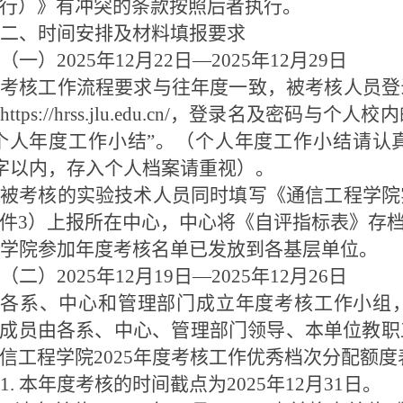
行）》有冲突的条款按照后者执行。
二、时间安排及材料填报要求
（一）
2025
年
12
月
22
日—
2025
年
12
月
29
日
考核工作流程要求与往年度一致，被考核人员登
https://hrss.jlu.edu.cn/
，登录名及密码与个人校内
个人年度工作小结”。（个人年度工作小结请认
字以内，存入个人档案请重视）。
被考核的实验技术人员同时填写《通信工程学院
件
3
）上报所在中心，中心将《自评指标表》存
学院参加年度考核名单已发放到各基层单位。
（二）
2025
年
12
月
19
日—
2025
年
12
月
26
日
各系、中心和管理部门成立年度考核工作小组
成员由各系、中心、管理部门领导、本单位教职
信工程学院
2025
年度考核工作优秀档次分配额度
1.
本年度考核的时间截点为
2025
年
12
月
31
日。