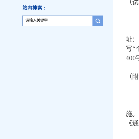
（试
站内搜索 :
址：
写“
400
（附
施。
《通