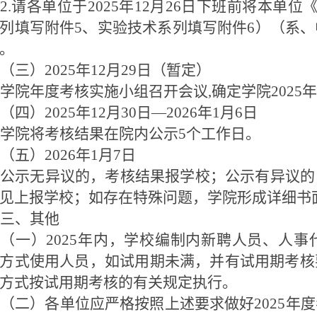
2.
请各单位于
2025
年
12
月
26
日下班前将本单位
列填写附件
5
、实验技术系列填写附件
6
）（系、
。
（三）
2025
年
12
月
29
日（暂定）
学院年度考核实施小组召开会议
,
确定学院
2025
年
（四）
2025
年
12
月
30
日—
2026
年
1
月
6
日
学院将考核结果在院内公示
5
个工作日。
（五）
2026
年
1
月
7
日
公示无异议的，考核结果报学校；公示有异议的
见上报学校；如存在特殊问题，学院形成详细书
三、其他
（一）
2025
年内，学校编制内新聘人员、人事
方式使用人员，如试用期未满，并有试用期考核
方式按试用期考核的有关规定执行。
（二）各单位应严格按照上述要求做好
2025
年度