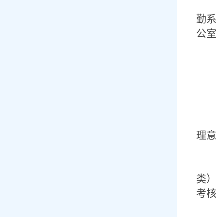
勤系
公室
理意
类）
考核