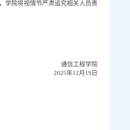
，学院将视情节严肃追究相关人员责
通信工程学院
2025
年
12
月
19
日