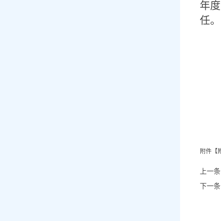
年度
任。
附件【
附
上一条
下一条