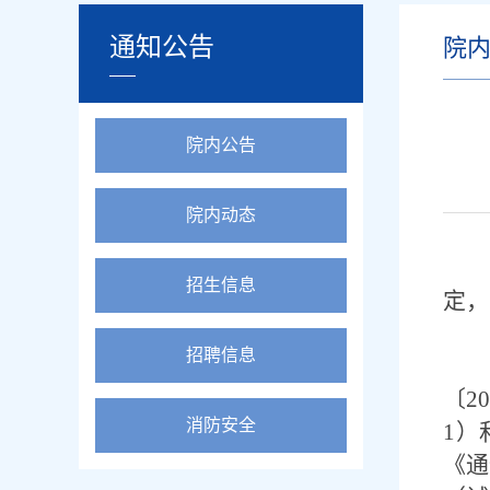
通知公告
院
院内公告
院内动态
招生信息
定，
招聘信息
〔
2
消防安全
1
）
《通