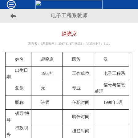
电子工程系教师
赵晓京
发布者： [发表时间]：2017-11-17 [来源]： [浏览次数]：
9131
姓名
赵晓京
民族
汉
出生日
1968年
工作单位
电子工程系
期
信号与信息
党派
无
专业
处理
职称
讲师
任职时间
1998年5月
硕导/博
聘任时间
导
行政职
担任时间
务