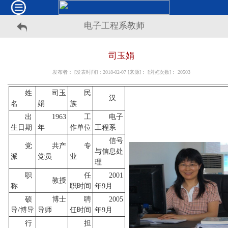
电子工程系教师
司玉娟
发布者： [发表时间]：2018-02-07 [来源]： [浏览次数]：
20503
姓
司玉
民
汉
名
娟
族
出
1963
工
电子
生日期
年
作单位
工程系
信号
党
共产
专
与信息处
派
党员
业
理
职
任
2001
教授
称
职时间
年9月
硕
博士
聘
2005
导/博导
导师
任时间
年9月
行
担