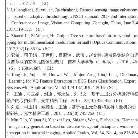
nada, 2017-7-9. （EI）
3. Li liangliang, Si yujuan, Jia zhenhong. Remote sensing image enhancem
nt based on adaptive thresholding in NSCT domain. 2017 2nd Internation
l Conference on Image, Vision and Computing. Chengdu, China, June 2-4
2017:319-322. （EI）
4. Zhaoxi Li, Si Yujuan, Hu Guijun.Tree structure-based bit-to-symbol m
pping for multidimensional modulation format[J].Optics Communications
2017,392(1): 86-94（SCI）
5. 郭敏，司玉娟，王世刚，吕源治，武伟，赵文婷. 离散采集结合自
应窗截取的立体元图像生成[J]. 吉林大学学报（工学版），2016，46
（5）：1681-1687. （EI）
6. Tong Liu, Yujuan Si, Dunwei Wen, Mujun Zang, Liuqi Lang. Dictionar
Learning for VQ Feature Extraction in ECG Beats Classification. Exper
Systems with Applications, Vol.53:129-137, JUL 1 2016（SCI）
7. 王迪，司玉娟，刘通，郭永丛，刘书文，基于主成分分析进行特
融合的心拍分类，光学精密工程，2015，23(10):453-458（EI）
8. 刘通，司玉娟，臧睦君，王迪，基于核主元分析和支持向量机的心
拍识别，光学精密工程，2015，23(10):745-752（EI）
9. Min Guo, Yujuan Si, Yuanzhi Lyu, Shigang Wang, Fushou Jin. Elementa
image array generation based on discrete viewpoint pickup and window 
nterception in integral imaging, Applied Optics, Vol. 54, No. 4, pp.876-88