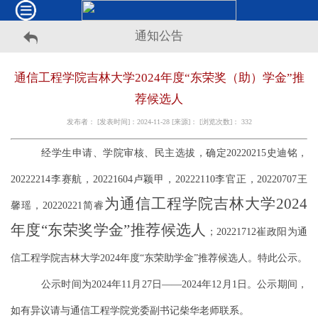
通知公告
通信工程学院吉林大学2024年度“东荣奖（助）学金”推
荐候选人
发布者： [发表时间]：2024-11-28 [来源]： [浏览次数]：
332
经学生申请、学院审核、民主选拔，确定
20220215史迪铭，
20222214李赛航，20221604卢颖甲，20222110李官正，20220707王
为通信工程学院吉林大学202
4
馨瑶，20220221简睿
年度“东荣奖学金”推
荐候选人
；20221712崔政阳
为通
信工程学院吉林大学202
4年度“东荣助学金”推
荐候选人
。特此公示。
公示时间为
2024年11月27日——2024年12月1日。公示期间，
如有异议请与通信工程学院党委副书记柴华老师联系。