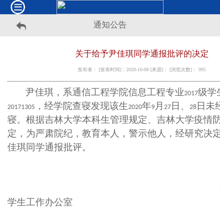
通知公告
关于给予尹佳琪同学通报批评的决定
发布者： [发表时间]：2020-10-08 [来源]： [浏览次数]：
995
尹佳琪，系通信工程学院信息工程专业
级学
2017
，经学院查寝发现该生
年
月
日、
日未
20171305
2020
9
27
28
寝。
根据吉林大学本科生管理规定、吉林大学疫情
定，
为
严肃院纪，教育本人，警示他人，经研究决
佳琪同学通报批评。
学生工作办公室