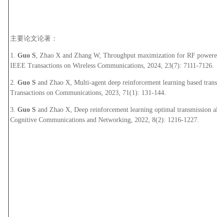
主要论文论著：
1.
Guo S
, Zhao X and Zhang W, Throughput maximization for RF powered
IEEE Transactions on Wireless Communications, 2024, 23(7): 7111-7126.
2.
Guo S
and Zhao X, Multi-agent deep reinforcement learning based trans
Transactions on Communications, 2023, 71(1): 131-144.
3.
Guo S
and Zhao X, Deep reinforcement learning optimal transmission al
Cognitive Communications and Networking, 2022, 8(2): 1216-1227.