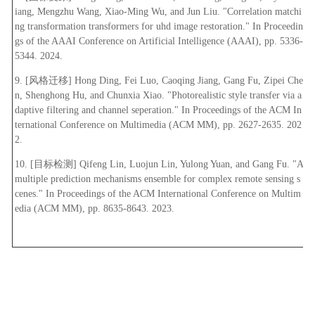
iang, Mengzhu Wang, Xiao-Ming Wu, and Jun Liu. "Correlation matchi
ng transformation transformers for uhd image restoration." In Proceedin
gs of the AAAI Conference on Artificial Intelligence (AAAI), pp. 5336-
5344. 2024.
9. [
风格迁移
] Hong Ding, Fei Luo, Caoqing Jiang, Gang Fu, Zipei Che
n, Shenghong Hu, and Chunxia Xiao. "Photorealistic style transfer via a
daptive filtering and channel seperation." In Proceedings of the ACM In
ternational Conference on Multimedia (ACM MM), pp. 2627-2635. 202
2.
10. [
目标检测
] Qifeng Lin, Luojun Lin, Yulong Yuan, and Gang Fu. "A
multiple prediction mechanisms ensemble for complex remote sensing s
cenes." In Proceedings of the ACM International Conference on Multim
edia (ACM MM), pp. 8635-8643. 2023.