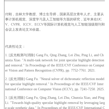
付刚，吉林大学教授、博士生导师，国家高层次青年人才。主要从
事计算机视觉、深度学习及人工智能等方面的研究，近年来在
IJC
V
、
CVPR
、
ICCV
、
ECCV
等国际计算机视觉与人工智能顶级期刊和
会议上发表论文
30
余篇。
代表性论文：
1. [
反光检测与消除
] Gang Fu, Qing Zhang, Lei Zhu, Ping Li, and Ch
unxia Xiao. "A multi-task network for joint specular highlight detection
and removal." In Proceedings of the IEEE/CVF Conference on Comput
er Vision and Pattern Recognition (CVPR), pp. 7752-7761. 2021.
2. [
反光消除
] Gang Fu. "Neural solver of dichromatic reflection model
for specular highlight removal." In Proceedings of the IEEE/CVF Inter
national Conference on Computer Vision (ICCV), pp. 7241-7250. 2025.
3. [
反光消除
] Gang Fu, Qing Zhang, Lei Zhu, Chunxia Xiao, and Ping
Li. "Towards high-quality specular highlight removal by leveraging larg
e-scale synthetic data." In Proceedings of the IEEE/CVF International C