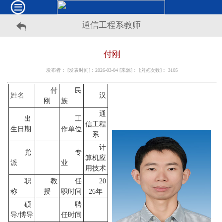
通信工程系教师
付刚
发布者： [发表时间]：2026-03-04 [来源]： [浏览次数]：
3105
付
民
姓名
汉
刚
族
通
出
工
信工程
生日期
作单位
系
计
党
专
算机应
派
业
用技术
职
教
任
20
称
授
职时间
26年
硕
聘
导/博导
任时间