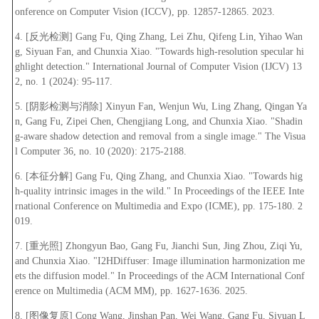
onference on Computer Vision (ICCV), pp. 12857-12865. 2023.
4. [
反光检测
] Gang Fu, Qing Zhang, Lei Zhu, Qifeng Lin, Yihao Wan
g, Siyuan Fan, and Chunxia Xiao. "Towards high-resolution specular hi
ghlight detection." International Journal of Computer Vision (IJCV) 13
2, no. 1 (2024): 95-117.
5. [
阴影检测与消除
] Xinyun Fan, Wenjun Wu, Ling Zhang, Qingan Ya
n, Gang Fu, Zipei Chen, Chengjiang Long, and Chunxia Xiao. "Shadin
g-aware shadow detection and removal from a single image." The Visua
l Computer 36, no. 10 (2020): 2175-2188.
6. [
本征分解
] Gang Fu, Qing Zhang, and Chunxia Xiao. "Towards hig
h-quality intrinsic images in the wild." In Proceedings of the IEEE Inte
rnational Conference on Multimedia and Expo (ICME), pp. 175-180. 2
019.
7. [
重光照
] Zhongyun Bao, Gang Fu, Jianchi Sun, Jing Zhou, Ziqi Yu,
and Chunxia Xiao. "I2HDiffuser: Image illumination harmonization me
ets the diffusion model." In Proceedings of the ACM International Conf
erence on Multimedia (ACM MM), pp. 1627-1636. 2025.
8. [
图像复原
] Cong Wang, Jinshan Pan, Wei Wang, Gang Fu, Siyuan L