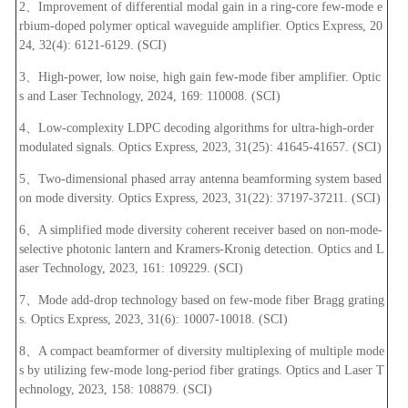
2、Improvement of differential modal gain in a ring-core few-mode e
rbium-doped polymer optical waveguide amplifier. Optics Express, 20
24, 32(4): 6121-6129. (SCI)
3、High-power, low noise, high gain few-mode fiber amplifier. Optic
s and Laser Technology, 2024, 169: 110008. (SCI)
4、Low-complexity LDPC decoding algorithms for ultra-high-order
modulated signals. Optics Express, 2023, 31(25): 41645-41657. (SCI)
5、Two-dimensional phased array antenna beamforming system based
on mode diversity. Optics Express, 2023, 31(22): 37197-37211. (SCI)
6、A simplified mode diversity coherent receiver based on non-mode-
selective photonic lantern and Kramers-Kronig detection. Optics and L
aser Technology, 2023, 161: 109229. (SCI)
7、Mode add-drop technology based on few-mode fiber Bragg grating
s. Optics Express, 2023, 31(6): 10007-10018. (SCI)
8、A compact beamformer of diversity multiplexing of multiple mode
s by utilizing few-mode long-period fiber gratings. Optics and Laser T
echnology, 2023, 158: 108879. (SCI)