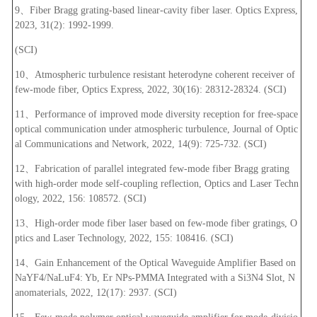
9、Fiber Bragg grating-based linear-cavity fiber laser. Optics Express,
2023, 31(2): 1992-1999.
(SCI)
10、Atmospheric turbulence resistant heterodyne coherent receiver of
few-mode fiber, Optics Express, 2022, 30(16): 28312-28324. (SCI)
11、Performance of improved mode diversity reception for free-space
optical communication under atmospheric turbulence, Journal of Optic
al Communications and Network, 2022, 14(9): 725-732. (SCI)
12、Fabrication of parallel integrated few-mode fiber Bragg grating
with high-order mode self-coupling reflection, Optics and Laser Techn
ology, 2022, 156: 108572. (SCI)
13、High-order mode fiber laser based on few-mode fiber gratings, O
ptics and Laser Technology, 2022, 155: 108416. (SCI)
14、Gain Enhancement of the Optical Waveguide Amplifier Based on
NaYF4/NaLuF4: Yb, Er NPs-PMMA Integrated with a Si3N4 Slot, N
anomaterials, 2022, 12(17): 2937. (SCI)