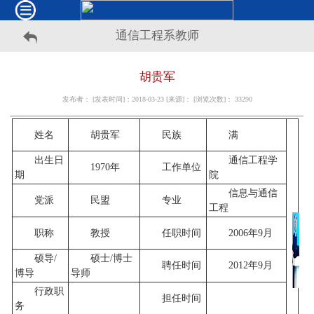
通信工程系教师
胡贵军
发布者： [发表时间]：2018-03-23 [来源]： [浏览次数]：
33290
姓名
胡贵军
民族
满
出生日
通信工程学
1970年
工作单位
期
院
信息与通信
党派
民盟
专业
工程
职称
教授
任职时间
2006年9月
硕导/
硕士/博士
聘任时间
2012年9月
博导
导师
行政职
担任时间
务