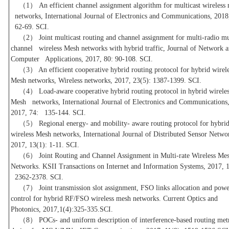
（1） An efficient channel assignment algorithm for multicast wireless
networks, International Journal of Electronics and Communications, 2018
62-69. SCI.
（2） Joint multicast routing and channel assignment for multi-radio mu
channel wireless Mesh networks with hybrid traffic, Journal of Network 
Computer Applications, 2017, 80: 90-108. SCI.
（3） An efficient cooperative hybrid routing protocol for hybrid wire
Mesh networks, Wireless networks, 2017, 23(5): 1387-1399. SCI.
（4） Load-aware cooperative hybrid routing protocol in hybrid wireles
Mesh networks, International Journal of Electronics and Communications
2017, 74: 135-144. SCI.
（5） Regional energy- and mobility- aware routing protocol for hybr
wireless Mesh networks, International Journal of Distributed Sensor Netw
2017, 13(1): 1-11. SCI.
（6） Joint Routing and Channel Assignment in Multi-rate Wireless M
Networks. KSII Transactions on Internet and Information Systems, 2017, 1
2362-2378. SCI.
（7） Joint transmission slot assignment, FSO links allocation and po
control for hybrid RF/FSO wireless mesh networks. Current Optics and
Photonics, 2017,1(4):325-335.SCI.
（8） POCs- and uniform description of interference-based routing me