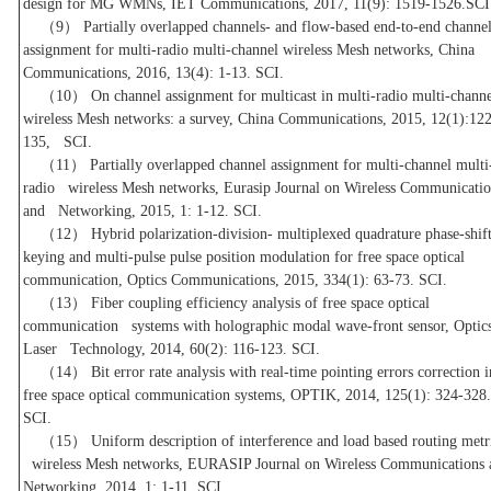
design for MG WMNs, IET Communications, 2017, 11(9): 1519-1526.SCI
（9） Partially overlapped channels- and flow-based end-to-end chann
assignment for multi-radio multi-channel wireless Mesh networks, China
Communications, 2016, 13(4): 1-13. SCI.
（10） On channel assignment for multicast in multi-radio multi-chan
wireless Mesh networks: a survey, China Communications, 2015, 12(1):122
135, SCI.
（11） Partially overlapped channel assignment for multi-channel multi
radio wireless Mesh networks, Eurasip Journal on Wireless Communicatio
and Networking, 2015, 1: 1-12. SCI.
（12） Hybrid polarization-division- multiplexed quadrature phase-shi
keying and multi-pulse pulse position modulation for free space optical
communication, Optics Communications, 2015, 334(1): 63-73. SCI.
（13） Fiber coupling efficiency analysis of free space optical
communication systems with holographic modal wave-front sensor, Optic
Laser Technology, 2014, 60(2): 116-123. SCI.
（14） Bit error rate analysis with real-time pointing errors correction
free space optical communication systems, OPTIK, 2014, 125(1): 324-32
SCI.
（15） Uniform description of interference and load based routing metri
wireless Mesh networks, EURASIP Journal on Wireless Communication
Networking, 2014, 1: 1-11. SCI.