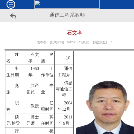
通信工程系教师
石文孝
发布者： [发表时间]：2017-11-17 [来源]： [浏览次数]：
0
姓
石文
民
汉
名
孝
族
出
1960
工
通信
生日期
年
作单位
工程系
信息
党
共产
专
与通信工
派
党员
业
程
职
任
2004
教授
称
职时间
年12月
硕
博士
聘
2011
导/博导
导师
任时间
年9月
行
担