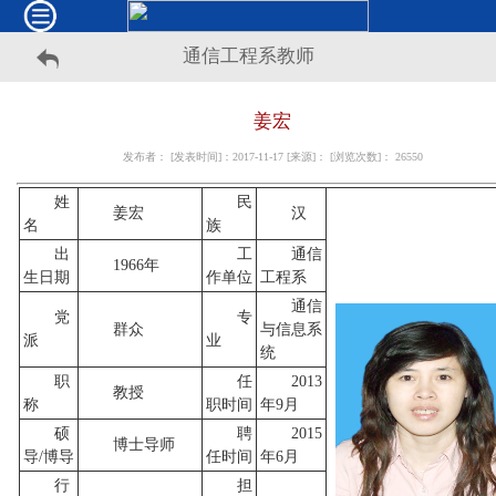
通信工程系教师
姜宏
发布者： [发表时间]：2017-11-17 [来源]： [浏览次数]：
26550
姓
民
姜宏
汉
名
族
出
工
通信
1966年
生日期
作单位
工程系
通信
党
专
群众
与信息系
派
业
统
职
任
2013
教授
称
职时间
年9月
硕
聘
2015
博士导师
导/博导
任时间
年6月
行
担