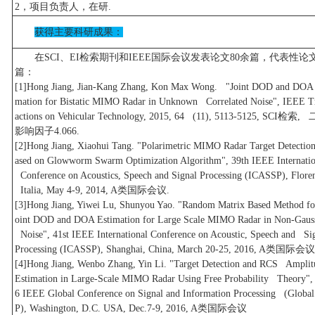
2，项目负责人，在研.
获得主要科研成果：
在SCI、EI检索期刊和IEEE国际会议发表论文80余篇，代表性论
篇：
[1]Hong Jiang, Jian-Kang Zhang, Kon Max Wong. "Joint DOD and DOA 
mation for Bistatic MIMO Radar in Unknown Correlated Noise", IEEE T
actions on Vehicular Technology, 2015, 64 (11), 5113-5125, SCI检索,
影响因子4.066.
[2]Hong Jiang, Xiaohui Tang. "Polarimetric MIMO Radar Target Detecti
ased on Glowworm Swarm Optimization Algorithm", 39th IEEE Internatio
Conference on Acoustics, Speech and Signal Processing (ICASSP), Flore
Italia, May 4-9, 2014, A类国际会议.
[3]Hong Jiang, Yiwei Lu, Shunyou Yao. "Random Matrix Based Method f
oint DOD and DOA Estimation for Large Scale MIMO Radar in Non-Gaus
Noise", 41st IEEE International Conference on Acoustic, Speech and Si
Processing (ICASSP), Shanghai, China, March 20-25, 2016, A类国际会议
[4]Hong Jiang, Wenbo Zhang, Yin Li. "Target Detection and RCS Amplit
Estimation in Large-Scale MIMO Radar Using Free Probability Theory",
6 IEEE Global Conference on Signal and Information Processing (Global
P), Washington, D.C. USA, Dec.7-9, 2016, A类国际会议