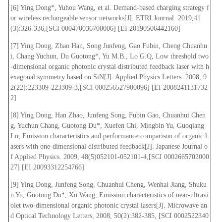
[6] Ying Dong*, Yuhou Wang, et al. Demand-based charging strategy f
or wireless rechargeable sensor networks[J]. ETRI Journal. 2019,41
(3):326-336,[SCI 000470036700006] [EI 20190506442160]
[7] Ying Dong, Zhao Han, Song Junfeng, Gao Fubin, Cheng Chuanhu
i, Chang Yuchun, Du Guotong*, Yu M.B., Lo G.Q, Low threshold two
-dimensional organic photonic crystal distributed feedback laser with h
exagonal symmetry based on SiN[J]. Applied Physics Letters. 2008, 9
2(22):223309-223309-3,[SCI 000256527900096] [EI 2008241131732
2]
[8] Ying Dong, Han Zhao, Junfeng Song, Fubin Gao, Chuanhui Chen
g, Yuchun Chang, Guotong Du*, Xuefen Chi, Mingbin Yu, Guoqiang
Lo, Emission characteristics and performance comparison of organic l
asers with one-dimensional distributed feedback[J]. Japanese Journal o
f Applied Physics. 2009, 48(5)052101-052101-4,[SCI 0002665702000
27] [EI 20093312254766]
[9] Ying Dong, Junfeng Song, Chuanhui Cheng, Wenhai Jiang, Shuku
n Yu, Guotong Du*, Xu Wang, Emission characteristics of near-ultravi
olet two-dimensional organic photonic crystal lasers[J]. Microwave an
d Optical Technology Letters, 2008, 50(2):382-385, [SCI 0002522340