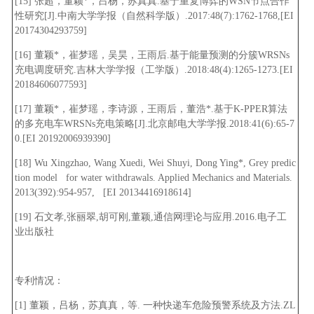
[15] 张超，董颖*，吕杨，苏真真.基于重复博弈的WSN节点合作
性研究[J].中南大学学报（自然科学版）.2017:48(7):1762-1768,[EI
20174304293759]
[16] 董颖*，崔梦瑶，吴昊，王雨后.基于能量预测的分簇WRSNs
充电调度研究.吉林大学学报（工学版）.2018:48(4):1265-1273.[EI
20184606077593]
[17] 董颖*，崔梦瑶，李诗源，王雨后，董浩*.基于K-PPER算法
的多充电车WRSNs充电策略[J].北京邮电大学学报.2018:41(6):65-7
0.[EI 20192006939390]
[18] Wu Xingzhao, Wang Xuedi, Wei Shuyi, Dong Ying*, Grey predic
tion model for water withdrawals. Applied Mechanics and Materials.
2013(392):954-957, [EI 20134416918614]
[19] 石文孝,张丽翠,胡可刚,董颖,通信网理论与应用.2016.电子工
业出版社
专利情况：
[1] 董颖，吕杨，苏真真，等. 一种快递车危险预警系统及方法.ZL