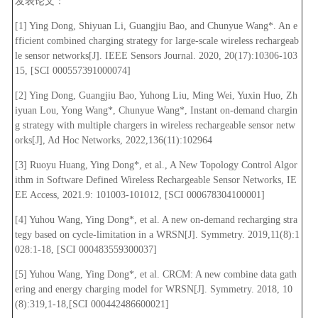
发表论文：
[1] Ying Dong, Shiyuan Li, Guangjiu Bao, and Chunyue Wang*. An e
fficient combined charging strategy for large-scale wireless rechargeab
le sensor networks[J]. IEEE Sensors Journal. 2020, 20(17):10306-103
15, [SCI 000557391000074]
[2] Ying Dong, Guangjiu Bao, Yuhong Liu, Ming Wei, Yuxin Huo, Zh
iyuan Lou, Yong Wang*, Chunyue Wang*, Instant on-demand chargin
g strategy with multiple chargers in wireless rechargeable sensor netw
orks[J], Ad Hoc Networks, 2022,136(11):102964
[3] Ruoyu Huang, Ying Dong*, et al., A New Topology Control Algor
ithm in Software Defined Wireless Rechargeable Sensor Networks, IE
EE Access, 2021.9: 101003-101012, [SCI 000678304100001]
[4] Yuhou Wang, Ying Dong*, et al. A new on-demand recharging stra
tegy based on cycle-limitation in a WRSN[J]. Symmetry. 2019,11(8):1
028:1-18, [SCI 000483559300037]
[5] Yuhou Wang, Ying Dong*, et al. CRCM: A new combine data gath
ering and energy charging model for WRSN[J]. Symmetry. 2018, 10
(8):319,1-18,[SCI 000442486600021]