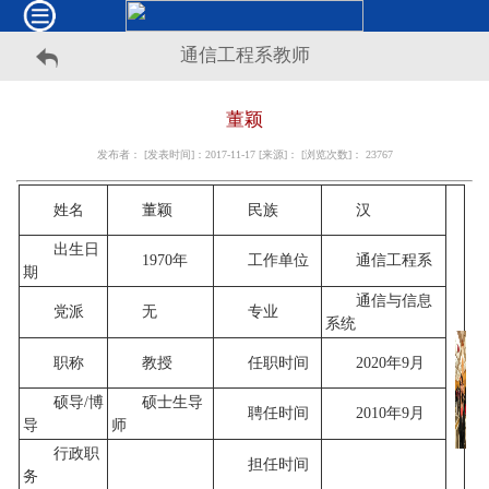
通信工程系教师
董颖
发布者： [发表时间]：2017-11-17 [来源]： [浏览次数]：
23767
姓名
董颖
民族
汉
出生日
1970年
工作单位
通信工程系
期
通信与信息
党派
无
专业
系统
职称
教授
任职时间
2020年9月
硕导/博
硕士生导
聘任时间
2010年9月
导
师
行政职
担任时间
务