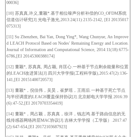
00036]
[10] 苏真真,许义,董颖*.基于相位噪声分析补偿的CO_OFDM系统
信道估计研究[J].光电子激光,2013:24(11):2135-2142, [EI 20135017
075313]
[11] Su Zhenzhen, Bai Yan, Dong Ying*, Wang Chunyue, An Improve
d LEACH Protocol Based on Nodes’ Remaining Energy and Location.
Journal of Information and Computational Science, 2014:11(18):6775-
6786,[EI 20145300388174]
[12] 董颖*, 苏真真, 周占颖, 肖匡心.一种基于节点剩余能量和位置
的LEACH改进算法[J].四川大学学报(工程科学版),2015:47(2):136-
141,[EI 20151400720573]
[13] 董颖*，倪佳伟，吴昊，崔梦瑶，王雨后.一种基于死亡节点
与半径调度的LEACH覆盖保持协议[J].北京邮电大学学报.2016:39
(6):47-52,[EI 20170703354419]
[14] 董颖*，周占颖，苏真真，徐洋，钱志鸿.基于路由信息的无
线传感器网络跨层MAC协议[J].吉林大学学报（工学版）.2017:47
(2):647-654,[EI 20172103687923]