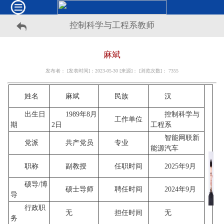
控制科学与工程系教师
麻斌
发布者： [发表时间]：2023-05-30 [来源]： [浏览次数]：
7355
姓名
麻斌
民族
汉
出生日
1989年8月
控制科学与
工作单位
期
2日
工程系
智能网联新
党派
共产党员
专业
能源汽车
职称
副教授
任职时间
2025年9月
硕导/博
硕士导师
聘任时间
2024年9月
导
行政职
无
担任时间
无
务