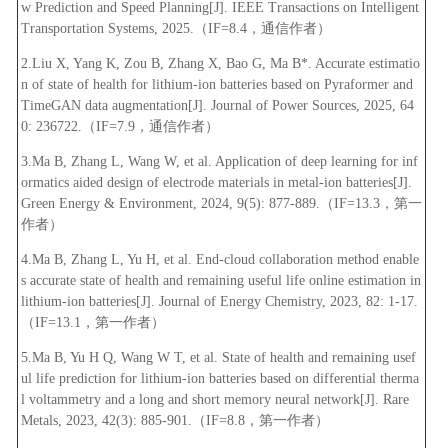
w Prediction and Speed Planning[J]. IEEE Transactions on Intelligent
Transportation Systems, 2025.（IF=8.4，通信作者）
2.Liu X, Yang K, Zou B, Zhang X, Bao G, Ma B*. Accurate estimatio
n of state of health for lithium-ion batteries based on Pyraformer and
TimeGAN data augmentation[J]. Journal of Power Sources, 2025, 64
0: 236722.（IF=7.9，通信作者）
3.Ma B, Zhang L, Wang W, et al. Application of deep learning for inf
ormatics aided design of electrode materials in metal-ion batteries[J].
Green Energy & Environment, 2024, 9(5): 877-889.（IF=13.3，第一
作者）
4.Ma B, Zhang L, Yu H, et al. End-cloud collaboration method enable
s accurate state of health and remaining useful life online estimation in
lithium-ion batteries[J]. Journal of Energy Chemistry, 2023, 82: 1-17.
（IF=13.1，第一作者）
5.Ma B, Yu H Q, Wang W T, et al. State of health and remaining usef
ul life prediction for lithium-ion batteries based on differential therma
l voltammetry and a long and short memory neural network[J]. Rare
Metals, 2023, 42(3): 885-901.（IF=8.8，第一作者）