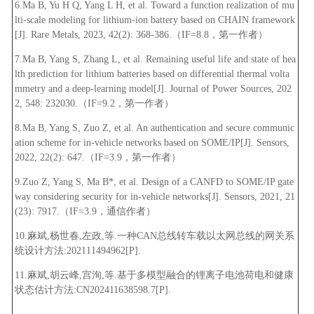
6.Ma B, Yu H Q, Yang L H, et al. Toward a function realization of mu
lti-scale modeling for lithium-ion battery based on CHAIN framework
[J]. Rare Metals, 2023, 42(2): 368-386.（IF=8.8，第一作者）
7.Ma B, Yang S, Zhang L, et al. Remaining useful life and state of hea
lth prediction for lithium batteries based on differential thermal volta
mmetry and a deep-learning model[J]. Journal of Power Sources, 202
2, 548: 232030.（IF=9.2，第一作者）
8.Ma B, Yang S, Zuo Z, et al. An authentication and secure communic
ation scheme for in-vehicle networks based on SOME/IP[J]. Sensors,
2022, 22(2): 647.（IF=3.9，第一作者）
9.Zuo Z, Yang S, Ma B*, et al. Design of a CANFD to SOME/IP gate
way considering security for in-vehicle networks[J]. Sensors, 2021, 21
(23): 7917.（IF=3.9，通信作者）
10.麻斌,杨世春,左政,等.一种CAN总线转车载以太网总线的网关系
统设计方法:202111494962[P].
11.麻斌,胡云峰,宫洵,等.基于多模型融合的锂离子电池荷电和健康
状态估计方法:CN202411638598.7[P].