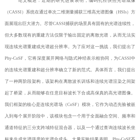
论文概述：
近期的研究进展表明，编码孔径快照光谱成像
（
CASSI）系统在通过单次二维测量捕获三维高光谱图像（HSIs）方
面展现出巨大潜力。尽管CASSI捕获的场景具有固有的光谱连续性，
但大多数现有的重建方法仅限于输出固定的离散光谱，从而无法实
现连续光谱重建或光谱超分辨率。为了应对这一挑战，我们提出了
Phy-CoSF，它将深度展开网络与隐式神经表示相协同，为CASSI中
的连续光谱重建和超分辨率确立了新的范式。具体而言，我们提出
了一种两阶段架构，该架构在离散波长训练和连续光谱渲染之间架
起了桥梁，从而能够在任意目标波长下合成高保真的高光谱图像。
我们框架的核心是连续光谱场（CoSF）模块，它作为动态先验被嵌
入到每个展开阶段中，该模块包含一个用于全面融合空间、频率和
通道特征的三分支跨域特征混合器，以及一个通过查询连续波长坐
标来生成光谱强度的光谱合成头。大量实验结果表明，Phy-CoSF不