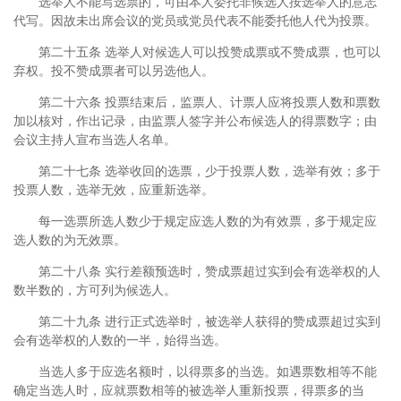
选举人不能写选票的，可由本人委托非候选人按选举人的意志
代写。因故未出席会议的党员或党员代表不能委托他人代为投票。
第二十五条 选举人对候选人可以投赞成票或不赞成票，也可以
弃权。投不赞成票者可以另选他人。
第二十六条 投票结束后，监票人、计票人应将投票人数和票数
加以核对，作出记录，由监票人签字并公布候选人的得票数字；由
会议主持人宣布当选人名单。
第二十七条 选举收回的选票，少于投票人数，选举有效；多于
投票人数，选举无效，应重新选举。
每一选票所选人数少于规定应选人数的为有效票，多于规定应
选人数的为无效票。
第二十八条 实行差额预选时，赞成票超过实到会有选举权的人
数半数的，方可列为候选人。
第二十九条 进行正式选举时，被选举人获得的赞成票超过实到
会有选举权的人数的一半，始得当选。
当选人多于应选名额时，以得票多的当选。如遇票数相等不能
确定当选人时，应就票数相等的被选举人重新投票，得票多的当