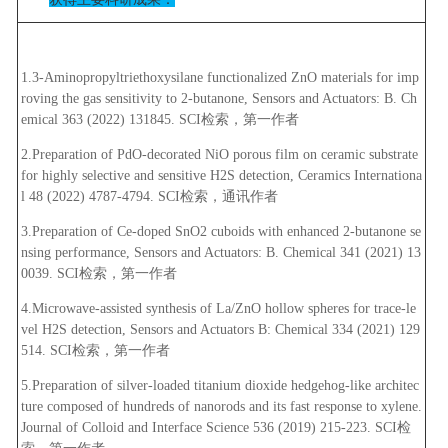
1.3-Aminopropyltriethoxysilane functionalized ZnO materials for imp
roving the gas sensitivity to 2-butanone, Sensors and Actuators: B. Ch
emical 363 (2022) 131845. SCI检索，第一作者
2.Preparation of PdO-decorated NiO porous film on ceramic substrate
for highly selective and sensitive H2S detection, Ceramics Internationa
l 48 (2022) 4787-4794. SCI检索，通讯作者
3.Preparation of Ce-doped SnO2 cuboids with enhanced 2-butanone se
nsing performance, Sensors and Actuators: B. Chemical 341 (2021) 13
0039. SCI检索，第一作者
4.Microwave-assisted synthesis of La/ZnO hollow spheres for trace-le
vel H2S detection, Sensors and Actuators B: Chemical 334 (2021) 129
514. SCI检索，第一作者
5.Preparation of silver-loaded titanium dioxide hedgehog-like architec
ture composed of hundreds of nanorods and its fast response to xylene.
Journal of Colloid and Interface Science 536 (2019) 215-223. SCI检