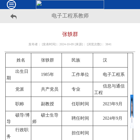
电子工程系教师
张轶群
发布者： [发表时间]：2024-10-09 [来源]： [浏览次数]：
3841
姓名
张轶群
民族
汉
出生日
1985年
工作单位
电子工程系
期
信息与通信
党派
共产党员
专业
工程
职称
副教授
任职时间
2023年9月
硕导/博
硕士生导
聘任时间
2024年9月
导
师
行政职
担任时间
务