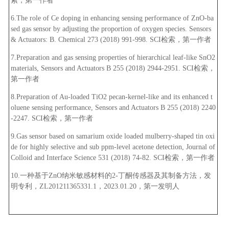
索，第一作者
6.The role of Ce doping in enhancing sensing performance of ZnO-ba
sed gas sensor by adjusting the proportion of oxygen species. Sensors
& Actuators: B. Chemical 273 (2018) 991-998. SCI检索，第一作者
7.Preparation and gas sensing properties of hierarchical leaf-like SnO2
materials, Sensors and Actuators B 255 (2018) 2944-2951. SCI检索，
第一作者
8.Preparation of Au-loaded TiO2 pecan-kernel-like and its enhanced t
oluene sensing performance, Sensors and Actuators B 255 (2018) 2240
-2247. SCI检索，第一作者
9.Gas sensor based on samarium oxide loaded mulberry-shaped tin oxi
de for highly selective and sub ppm-level acetone detection, Journal of
Colloid and Interface Science 531 (2018) 74-82. SCI检索，第一作者
10.一种基于ZnO纳米敏感材料的2-丁酮传感器及其制备方法，发
明专利，ZL201211365331.1，2023.01.20，第一发明人