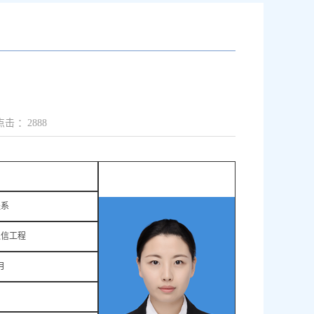
点击 ：
2888
程系
通信工程
月