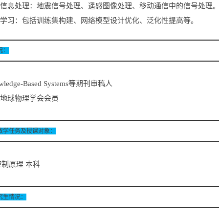
智能信息处理：地震信号处理、遥感图像处理、移动通信中的信号处理
机器学习：包括训练集构建、网络模型设计优化、泛化性提高等。
况：
owledge-Based Systems等期刊审稿人
国地球物理学会会员
教学任务及授课对象：
制原理 本科
究生情况：