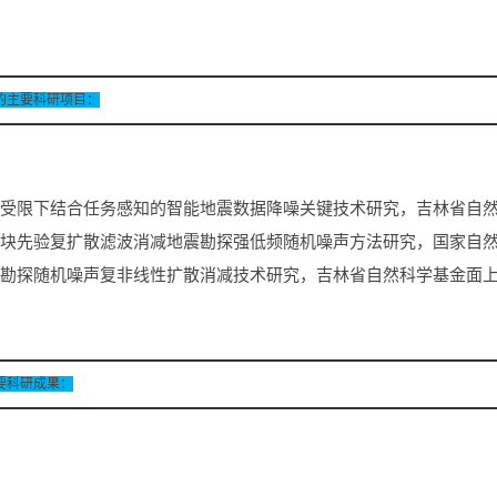
的主要科研项目：
据受限下结合任务感知的智能地震数据降噪关键技术研究，吉林省自然科学基金
于块先验复扩散滤波消减地震勘探强低频随机噪声方法研究，国家自然科学基金
震勘探随机噪声复非线性扩散消减技术研究，吉林省自然科学基金面上项目，2
要科研成果：