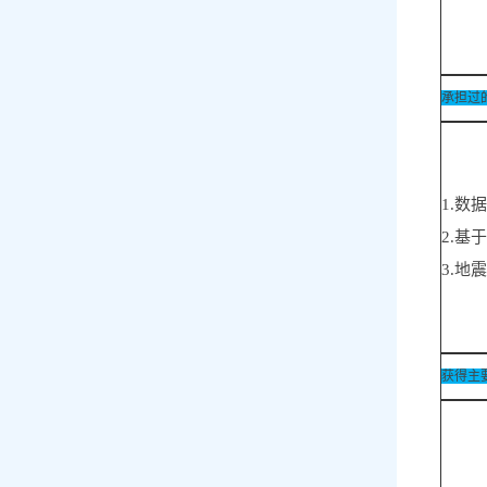
承担过
1.数
2.基
3.地
获得主