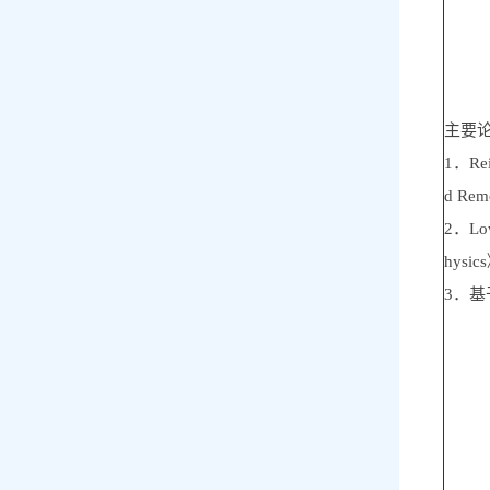
主要
1．Rein
d Re
2．Low-
hysi
3．基