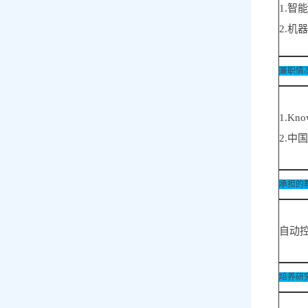
1.
2.
兼职情
1.Kn
2.中
承担的
自动控
培养研