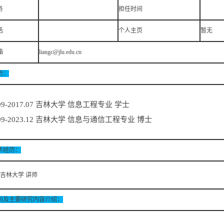
务
担任时间
话
个人主页
暂无
箱
liangc@jlu.edu.cn
历：
.09-2017.07 吉林大学 信息工程专业 学士
.09-2023.12 吉林大学 信息与通信工程专业 博士
术经历：
08 吉林大学 讲师
向及主要研究内容介绍：