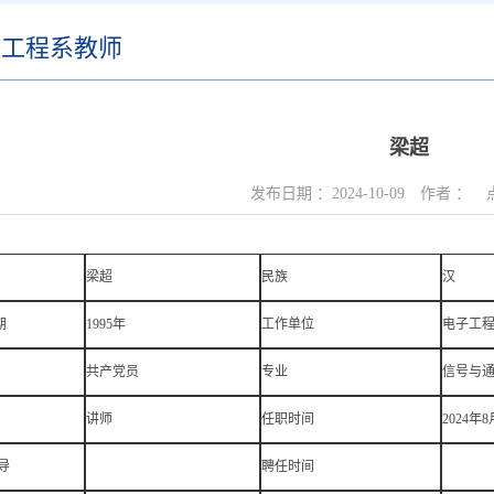
子工程系教师
梁超
发布日期 ：
2024-10-09
作者 ：
梁超
民族
汉
期
1995年
工作单位
电子工
共产党员
专业
信号与
讲师
任职时间
2024年8
导
聘任时间