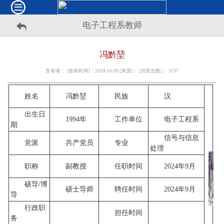
电子工程系教师
冯黔堃
发布者： [发表时间]：2024-10-28 [来源]： [浏览次数]：
5737
姓名
冯黔堃
民族
汉
出生日
1994年
工作单位
电子工程系
期
信号与信息
党派
共产党员
专业
处理
职称
副教授
任职时间
2024年9月
硕导/博
硕士导师
聘任时间
2024年9月
导
行政职
担任时间
务