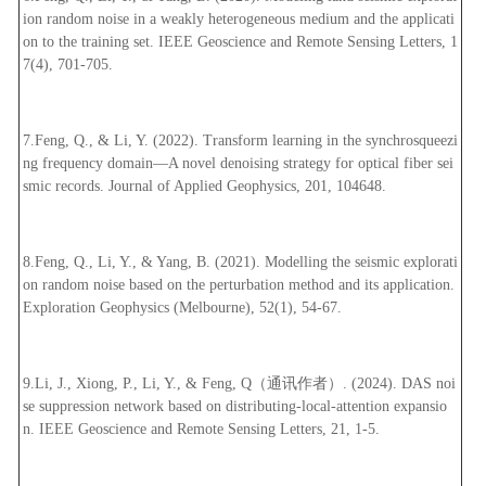
ion random noise in a weakly heterogeneous medium and the applicati
on to the training set. IEEE Geoscience and Remote Sensing Letters, 1
7(4), 701-705.
7.Feng, Q., & Li, Y. (2022). Transform learning in the synchrosqueezi
ng frequency domain
—
A novel denoising strategy for optical fiber sei
smic records. Journal of Applied Geophysics, 201, 104648.
8.Feng, Q., Li, Y., & Yang, B. (2021). Modelling the seismic explorati
on random noise based on the perturbation method and its application.
Exploration Geophysics (Melbourne), 52(1), 54-67.
9.Li, J., Xiong, P., Li, Y., & Feng, Q
（通讯作者）
. (2024). DAS noi
se suppression network based on distributing-local-attention expansio
n. IEEE Geoscience and Remote Sensing Letters, 21, 1-5.