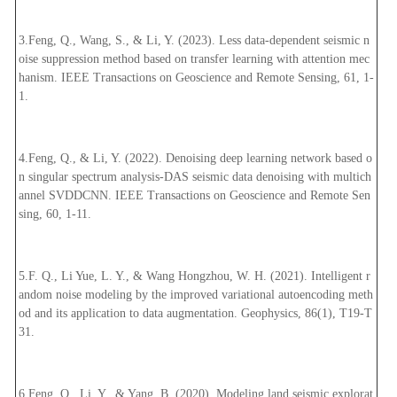
3.Feng, Q., Wang, S., & Li, Y. (2023). Less data-dependent seismic n
oise suppression method based on transfer learning with attention mec
hanism. IEEE Transactions on Geoscience and Remote Sensing, 61, 1-
1.
4.Feng, Q., & Li, Y. (2022). Denoising deep learning network based o
n singular spectrum analysis-DAS seismic data denoising with multich
annel SVDDCNN. IEEE Transactions on Geoscience and Remote Sen
sing, 60, 1-11.
5.F. Q., Li Yue, L. Y., & Wang Hongzhou, W. H. (2021). Intelligent r
andom noise modeling by the improved variational autoencoding meth
od and its application to data augmentation. Geophysics, 86(1), T19-T
31.
6.Feng, Q., Li, Y., & Yang, B. (2020). Modeling land seismic explorat