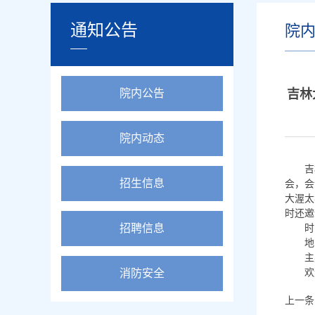
通知公告
院
院内公告
吉林
院内动态
吉
招生信息
会，会
大渥太华
时还邀
招聘信息
时
地
主
消防安全
欢
上一条