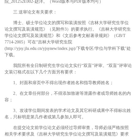
院_201252E002-赵洋。（Word版本与PDF版本均可）
三.送审论文有关要求：
博士、硕士学位论文的撰写和装潢按照《吉林大学研究生学位
论文撰写及装潢规范》（见附件3）的要求执行。《吉林大学研究生
学位论文撰写及装潢规范》和《文后参考文献著录规则》（GB/T
7714-2005）可在“吉林大学研究生院
(http://yjsy.jlu.edu.cn/yjsynew/index.jsp)/下载专区/学位与学科下载”处
下载。
我院所有全日制研究生学位论文实行“双盲”评审。“双盲”评审论
文装订格式在以下几个方面另有要求：
1、封面和扉页中不得出现作者姓名和指导教师姓名；
2、在文章任何部分，不得添加致谢等泄露作者或导师姓名的内
容；
3、攻读学位期间发表的学术论文及其它科研成果中不得标出姓
名，只标明是第几作者或第几参加人即可。
在提交论文前学位论文必须经过导师审查，导师必须严格按照
相关学术要求及《吉林大学研究生学位论文撰写及装潢规范》要求