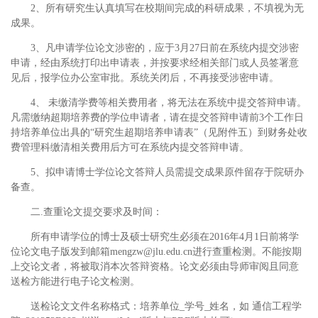
2、所有研究生认真填写在校期间完成的科研成果，不填视为无
成果。
3、凡申请学位论文涉密的，应于3月27日前在系统内提交涉密
申请，经由系统打印出申请表，并按要求经相关部门或人员签署意
见后，报学位办公室审批。系统关闭后，不再接受涉密申请。
4、 未缴清学费等相关费用者，将无法在系统中提交答辩申请。
凡需缴纳超期培养费的学位申请者，请在提交答辩申请前3个工作日
持培养单位出具的“研究生超期培养申请表”（见附件五）到财务处收
费管理科缴清相关费用后方可在系统内提交答辩申请。
5、拟申请博士学位论文答辩人员需提交成果原件留存于院研办
备查。
二.查重论文提交要求及时间：
所有申请学位的博士及硕士研究生必须在2016年4月1日前将学
位论文电子版发到邮箱mengzw@jlu.edu.cn进行查重检测。不能按期
上交论文者，将被取消本次答辩资格。论文必须由导师审阅且同意
送检方能进行电子论文检测。
送检论文文件名称格式：培养单位_学号_姓名，如 通信工程学