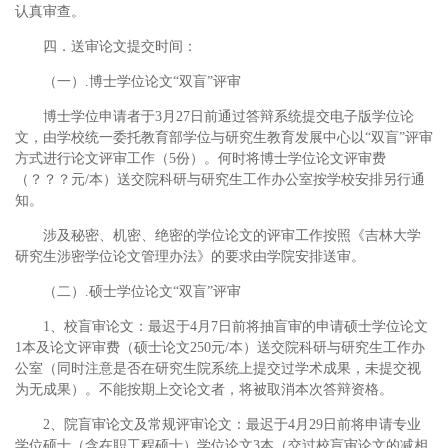
认真审查。
四．送审论文提交时间：
（一）.博士学位论文“双盲”评审
博士学位申请者于3月27日前通过答辩系统提交电子版学位论
文，由学校统一委托教育部学位与研究生教育发展中心以“双盲”评审
方式进行论文评审工作（5份）。何时将博士学位论文评审费
（？？？元/本）送交院科研与研究生工作办公室按学校安排另行通
知。
涉及秘密、机密、绝密的学位论文的评审工作按照《吉林大学
研究生涉密学位论文管理办法》的要求由学院安排送审。
（二）.硕士学位论文“双盲”评审
1、校盲审论文：最迟于4月7日前将抽盲审的申请硕士学位论文
1本及论文评审费（硕士论文250元/本）送交院科研与研究生工作办
公室（同时注意是否在研究生院系统上提交过学术成果，未提交视
为无成果）。不能按期上交论文者，将被取消本次答辩资格。
2、院盲审论文及常规评审论文：最迟于4月29日前将申请专业
学位硕士（含在职工程硕士）学位论文3本（交过校盲审论文的减相