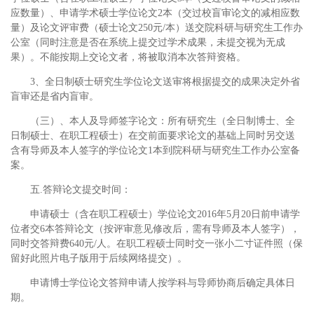
应数量）、申请学术硕士学位论文2本（交过校盲审论文的减相应数
量）及论文评审费（硕士论文250元/本）送交院科研与研究生工作办
公室（同时注意是否在系统上提交过学术成果，未提交视为无成
果）。不能按期上交论文者，将被取消本次答辩资格。
3、全日制硕士研究生学位论文送审将根据提交的成果决定外省
盲审还是省内盲审。
（三）、本人及导师签字论文：所有研究生（全日制博士、全
日制硕士、在职工程硕士）在交前面要求论文的基础上同时另交送
含有导师及本人签字的学位论文1本到院科研与研究生工作办公室备
案。
五.答辩论文提交时间：
申请硕士（含在职工程硕士）学位论文2016年5月20日前申请学
位者交6本答辩论文（按评审意见修改后，需有导师及本人签字），
同时交答辩费640元/人。在职工程硕士同时交一张小二寸证件照（保
留好此照片电子版用于后续网络提交）。
申请博士学位论文答辩申请人按学科与导师协商后确定具体日
期。